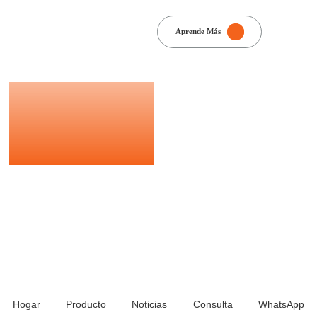
Mamparas de jardín
Serie de madera y plástico.
o de pantalla de privacidad de madera
Reja de metal
Hogar
Producto
Noticias
Consulta
WhatsApp