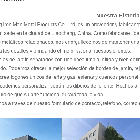
 la industria de productos
Cercado de pantalla de privacidad de madera
Nuestra Historia
Iron Man Metal Products Co., Ltd. es un proveedor y fabricante
n sede en la ciudad de Liaocheng, China. Como fabricante líder 
 metálicos relacionados, nos enorgullecemos de mantener una 
de jardín de diseño de
a los detalles y brindando el mejor valor a nuestros clientes.
 la industria de productos
ios de jardín separados con una línea limpia, nítida y bien def
lido. Podemos ofrecer la mejor selección de bordes de jardín, reji
crea fogones únicos de leña y gas, esferas y cuencos personaliz
odemos personalizar según los dibujos del cliente. Hechos a
uro de que su arte funcional durará toda la vida.
os a través de nuestro formulario de contacto, teléfono, correo 