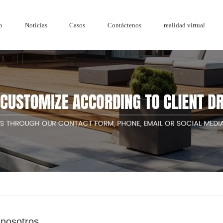
o
Noticias
Casos
Contáctenos
realidad virtual
Honor
Reja de
Serie de madera y plástico.
Noticias de la empresa
Cercado de ac
Cercado de a
de jardín de diseño de
nosotros