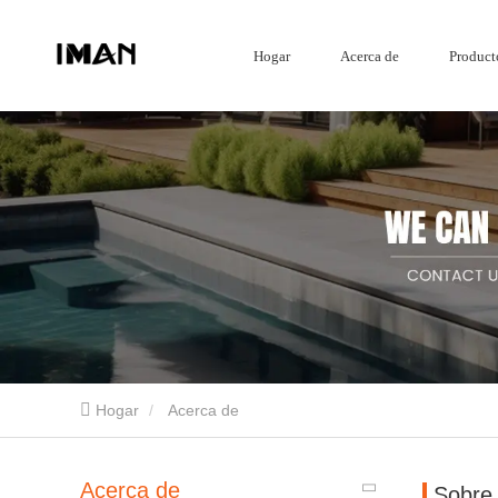
Hogar
Acerca de
Product
Mamparas de jardín
Hogar
Acerca de
Pantalla de acero corten
Cercado compuesto
Mamparas de jardín de aluminio
Shandong Iron Man Metal Products Co., Ltd. es un proveedor profesional de productos 
Acerca de
Sobre 