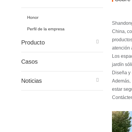
China y fabricante, con sede en la ciudad de LiaoCheng, China. Como fabricante líder en
de jardín y otros productos metálicos relevantes......
Honor
Shandong 
Perfil de la empresa
China, co
productos
Shandong Iron Man Metal Products Co., Ltd. es un proveedor profesional de productos 
Producto
atención 
China y fabricante, con sede en la ciudad de LiaoCheng, China. Como fabricante líder en
de jardín y otros productos metálicos relevantes......
Los espac
Casos
jardín só
Diseña y 
Noticias
Además, p
estar seg
Contácten