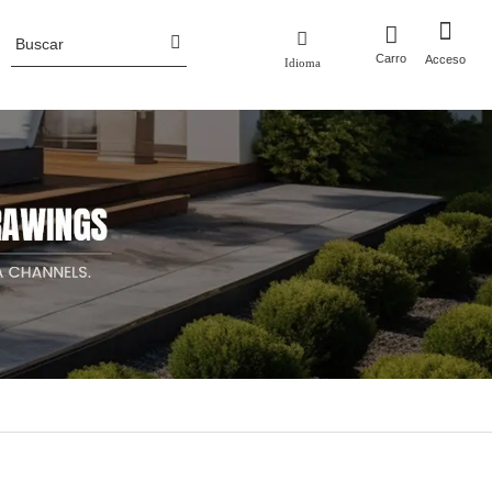
Carro
Acceso
Idioma
Perfil de la empresa
 metal
Macetas
Noticias de la industria
ero corten
Macetas de aluminio
luminio
Macetas de acero corten
Jardineras de metal con enrejado/pantalla