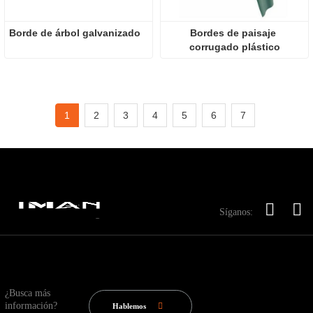
Borde de árbol galvanizado 
Bordes de paisaje 
corrugado plástico
1
2
3
4
5
6
7
Síganos:
¿Busca más
información?
Hablemos