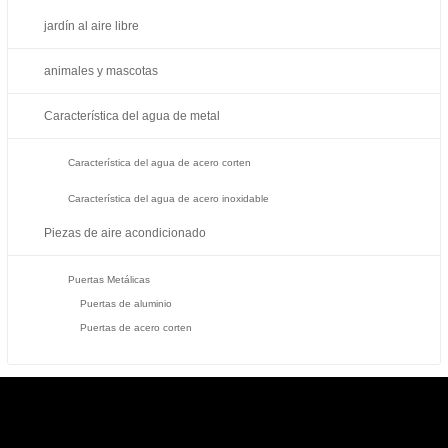
jardín al aire libre
animales y mascotas
Característica del agua de metal
Característica del agua de acero corten
Característica del agua de acero inoxidable
Piezas de aire acondicionado
Puertas Metálicas
Puertas de aluminio
Puertas de acero corten