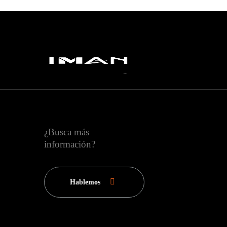
¿Busca más
información?
Hablemos