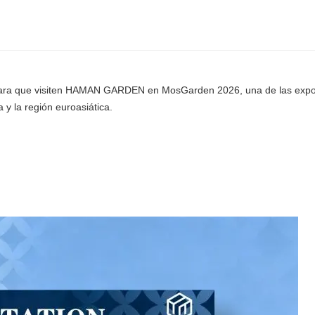
 la industria de productos
Cercado de pantalla de privacidad de madera
n para que visiten HAMAN GARDEN en MosGarden 2026, una de las expo
de jardín de diseño de
 y la región euroasiática.
 la industria de productos