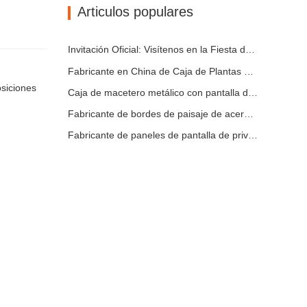
Articulos populares
Cama de jardín elevada de metal
Macetas de acero inoxidable
Invitación Oficial: Visítenos en la Fiesta de Jardín al Estilo Británico GLEE 2026
Fabricante en China de Caja de Plantas Metálica Personalizada con Enrejado para Soluciones de Jardín de Privacidad en Exterior
siciones
Caja de macetero metálico con pantalla de privacidad y enrejado: por qué más compradores globales eligen fabricantes OEM chinos para proyectos de jardín al aire libre
Fabricante de bordes de paisaje de acero Corten en China – Bordes de jardín de acero resistente a la intemperie personalizados para proyectos globales
Fabricante de paneles de pantalla de privacidad metálica para exteriores y vallas decorativas de privacidad en China | Soluciones OEM personalizadas para espacios exteriores modernos