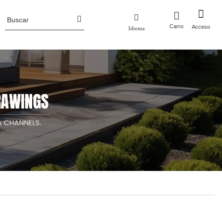
Carro
Acceso
Idioma
Perfil de la empresa
 metal
Macetas
Noticias de la industria
ero corten
Macetas de aluminio
luminio
Macetas de acero corten
Jardineras de metal con enrejado/pantalla