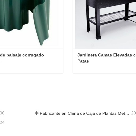
de paisaje corrugado 
Jardinera Camas Elevadas c
o
Patas
Bordes de paisaje corrugado plástico
ta ahora
Contacta ahora
-06
20
Fabricante en China de Caja de Plantas Metálica Personalizada con Enrejado para Soluciones de Jardín de Privacidad en Exterior
-24