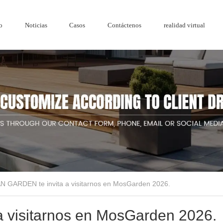
o
Noticias
Casos
Contáctenos
realidad virtual
Honor
Reja de
Serie de madera y plástico.
Noticias de la empresa
 GARDEN te invita a visitarnos en MosGarden 2026.
Cercado de ac
Cercado de a
visitarnos en MosGarden 2026.
de jardín de diseño de