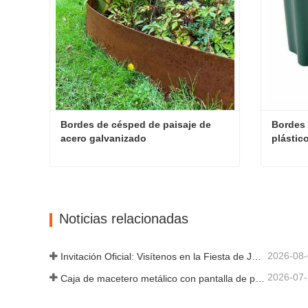
Bordes de césped de paisaje de 
Bordes 
acero galvanizado
plástic
Bordes de césped de paisaje de acero galvanizado
Contacta ahora
Contac
Noticias relacionadas
2026-08
Invitación Oficial: Visítenos en la Fiesta de Jardín al Estilo Británico GLEE 2026
2026-07
Caja de macetero metálico con pantalla de privacidad y enrejado: por qué más compradores globales eligen fabricantes OEM chinos para proyectos de jardín al aire libre