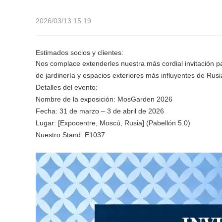
China y fabricante, con sede en la ciudad de LiaoCheng, China. Como fabricante líder en
de jardín y otros productos metálicos relevantes......
2026/03/13 15:19
Estimados socios y clientes:
Nos complace extenderles nuestra más cordial invitació
Shandong Iron Man Metal Products Co., Ltd. es un proveedor profesional de productos 
de jardinería y espacios exteriores más influyentes de Rusia
China y fabricante, con sede en la ciudad de LiaoCheng, China. Como fabricante líder en
Detalles del evento:
de jardín y otros productos metálicos relevantes......
Nombre de la exposición: MosGarden 2026
Fecha: 31 de marzo – 3 de abril de 2026
Lugar: [Expocentre, Moscú, Rusia] (Pabellón 5.0)
Nuestro Stand: E1037