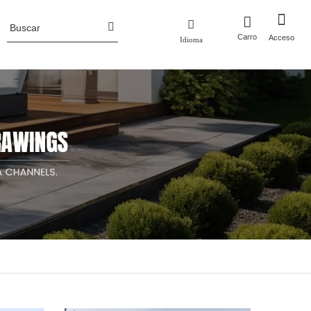
Carro
Acceso
Idioma
Perfil de la empresa
 metal
Macetas
Noticias de la industria
ero corten
Macetas de aluminio
luminio
Macetas de acero corten
Jardineras de metal con enrejado/pantalla