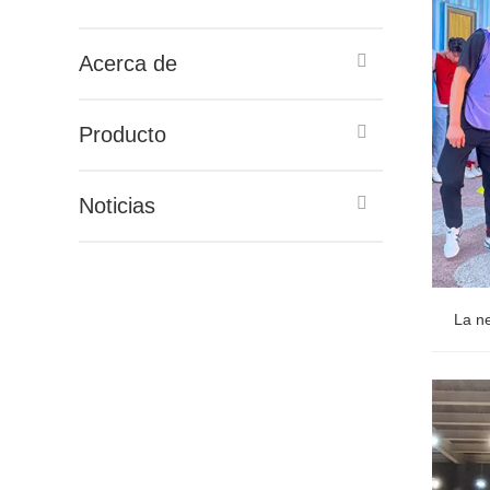
China y fabricante, con sede en la ciudad de LiaoCheng, China. Como fabricante líder en
de jardín y otros productos metálicos relevantes......
Acerca de
Producto
Shandong Iron Man Metal Products Co., Ltd. es un proveedor profesional de productos 
China y fabricante, con sede en la ciudad de LiaoCheng, China. Como fabricante líder en
Noticias
de jardín y otros productos metálicos relevantes......
La ne
La ne