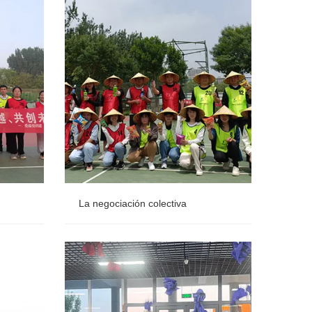
Cama de jardín elevada de metal
Macetas de acero inoxidable
La negociación colectiva
La negociación colectiva