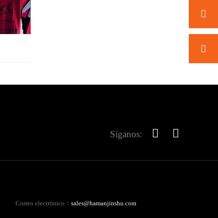
Síganos:
Correo electrónico：
sales@hamanjinshu.com