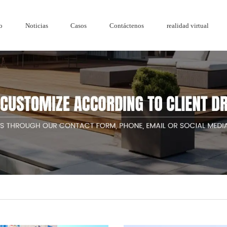
o
Noticias
Casos
Contáctenos
realidad virtual
Honor
Reja de
Serie de madera y plástico.
Noticias de la empresa
Cercado de ac
Cercado de a
de jardín de diseño de