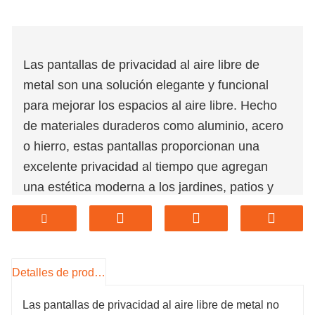
Las pantallas de privacidad al aire libre de
metal son una solución elegante y funcional
para mejorar los espacios al aire libre. Hecho
de materiales duraderos como aluminio, acero
o hierro, estas pantallas proporcionan una
excelente privacidad al tiempo que agregan
una estética moderna a los jardines, patios y
balcones. Están disponibles en varios diseños,
incluidos los patrones de corte láser, las formas
geométricas y los motivos personalizados, lo
que permite la personalización para adaptarse
Detalles de producto
a cualquier decoración. Las pantallas de
Las pantallas de privacidad al aire libre de metal no
privacidad de metal resistente a la clima y de