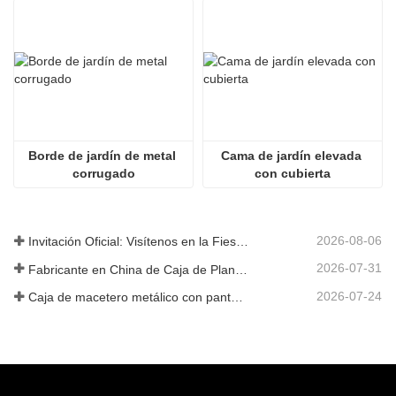
Borde de jardín de metal 
Cama de jardín elevada 
corrugado
con cubierta
2026-08-06
Invitación Oficial: Visítenos en la Fiesta de Jardín al Estilo Británico GLEE 2026
2026-07-31
Fabricante en China de Caja de Plantas Metálica Personalizada con Enrejado para Soluciones de Jardín de Privacidad en Exterior
2026-07-24
Caja de macetero metálico con pantalla de privacidad y enrejado: por qué más compradores globales eligen fabricantes OEM chinos para proyectos de jardín al aire libre