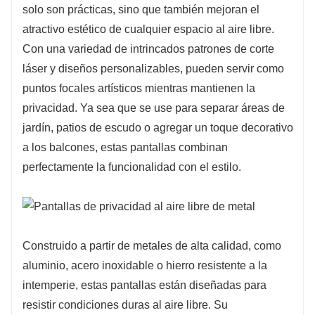
solo son prácticas, sino que también mejoran el
bajo mantenimiento son ideales para crear
atractivo estético de cualquier espacio al aire libre.
áreas apartadas, bloquear el viento o agregar
Con una variedad de intrincados patrones de corte
un elemento decorativo a su entorno al aire
láser y diseños personalizables, pueden servir como
libre. Fácil de instalar, ofrecen tanto practicidad
puntos focales artísticos mientras mantienen la
como elegancia.
privacidad. Ya sea que se use para separar áreas de
jardín, patios de escudo o agregar un toque decorativo
a los balcones, estas pantallas combinan
perfectamente la funcionalidad con el estilo.
Construido a partir de metales de alta calidad, como
aluminio, acero inoxidable o hierro resistente a la
intemperie, estas pantallas están diseñadas para
resistir condiciones duras al aire libre. Su