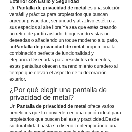
Exterior con Estilo y Seguridad
duradera para mejorar la apariencia visual y la
Un
Pantalla de privacidad de metal
es una solución
versátil y práctica para propietarios que buscan
privacidad de cualquier espacio.
agregar privacidad, seguridad y atractivo estético a
sus espacios al aire libre.Ya sea que estés creando
un retiro de jardín aislado, bloqueando vistas no
deseadas o añadiendo un toque moderno a tu patio,
un
Pantalla de privacidad de metal
proporciona la
combinación perfecta de funcionalidad y
elegancia.Diseñadas para resistir los elementos,
estas pantallas ofrecen una rendimiento duradero al
tiempo que elevan el aspecto de tu decoración
exterior.
¿Por qué elegir una pantalla de
privacidad de metal?
Un
Pantalla de privacidad de metal
ofrece varios
beneficios que lo convierten en una opción ideal para
propietarios que buscan belleza y practicidad.Desde
su durabilidad hasta su diseño contemporáneo, una