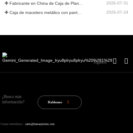
2026-07-31
Fabricante en China de Caja de Plantas Metálica Personalizada con Enrejado para Soluciones de Jardín de Privacidad en Exterior
2026-07-24
Caja de macetero metálico con pantalla de privacidad y enrejado: por qué más compradores globales eligen fabricantes OEM chinos para proyectos de jardín al aire libre
Síganos:
¿Busca más
información?
Hablemos
Correo electrónico：
sales@hamanjinshu.com