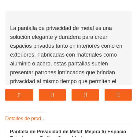
La pantalla de privacidad de metal es una
solución elegante y duradera para crear
espacios privados tanto en interiores como en
exteriores. Fabricadas con materiales como
aluminio o acero, estas pantallas suelen
presentar patrones intrincados que brindan
privacidad al mismo tiempo que permiten el
paso de luz y aire. Ideales para jardines, patios,
balcones, o como separadores de espacios, las
pantallas de privacidad de metal combinan
funcionalidad con estética. Son resistentes a la
Detalles de producto
intemperie y requieren un mantenimiento
Pantalla de Privacidad de Metal: Mejora tu Espacio
mínimo, lo que los convierte en una opción