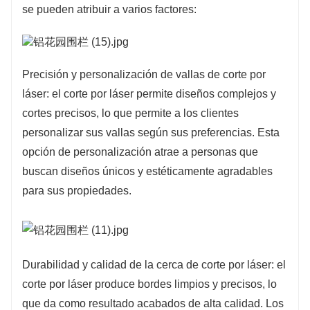
se pueden atribuir a varios factores:
ecológicos, lo que atrae a consumidores
conscientes del medio ambiente. Al elegir vallas
cortadas con láser y fabricadas con materiales
sostenibles, los clientes pueden reducir su
Precisión y personalización de vallas de corte por
huella medioambiental y al mismo tiempo
láser: el corte por láser permite diseños complejos y
cortes precisos, lo que permite a los clientes
disfrutar de una solución de valla elegante y
personalizar sus vallas según sus preferencias. Esta
funcional.
opción de personalización atrae a personas que
buscan diseños únicos y estéticamente agradables
para sus propiedades.
Durabilidad y calidad de la cerca de corte por láser: el
corte por láser produce bordes limpios y precisos, lo
que da como resultado acabados de alta calidad. Los