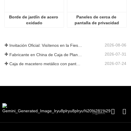
Borde de jardín de acero 
Paneles de cerca de 
oxidado
pantalla de privacidad
2026-08-06
Invitación Oficial: Visítenos en la Fiesta de Jardín al Estilo Británico GLEE 2026
2026-07-31
Fabricante en China de Caja de Plantas Metálica Personalizada con Enrejado para Soluciones de Jardín de Privacidad en Exterior
2026-07-24
Caja de macetero metálico con pantalla de privacidad y enrejado: por qué más compradores globales eligen fabricantes OEM chinos para proyectos de jardín al aire libre
Síganos: