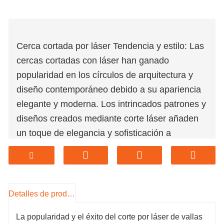
Cerca cortada por láser Tendencia y estilo: Las
cercas cortadas con láser han ganado
popularidad en los círculos de arquitectura y
diseño contemporáneo debido a su apariencia
elegante y moderna. Los intrincados patrones y
diseños creados mediante corte láser añaden
un toque de elegancia y sofisticación a
cualquier propiedad, lo que los convierte en
una opción deseable para los clientes que
buscan mejorar sus espacios al aire libre.
Opciones ecológicas de vallas de corte por
Detalles de producto
láser: muchas instalaciones de corte por láser
La popularidad y el éxito del corte por láser de vallas
ofrecen materiales y procesos de producción