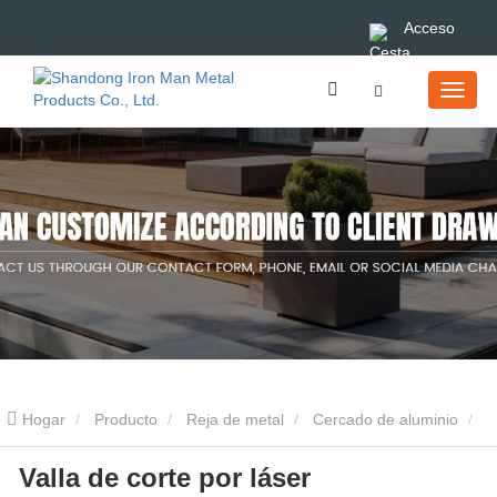
Acceso
Hogar
Producto
Reja de metal
Cercado de aluminio
Valla de corte por láser
Valla de corte por láser