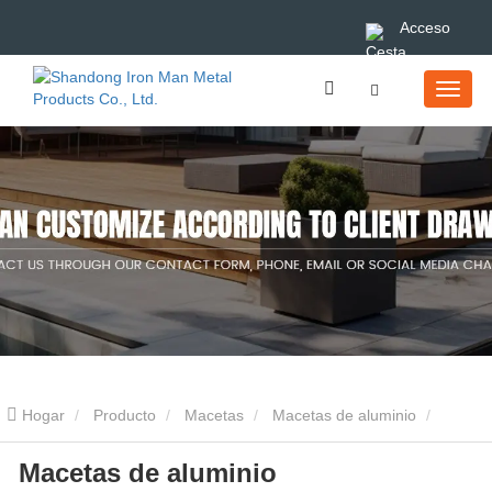
Acceso
Hogar
Producto
Macetas
Macetas de aluminio
Macetas de aluminio
Macetas de aluminio