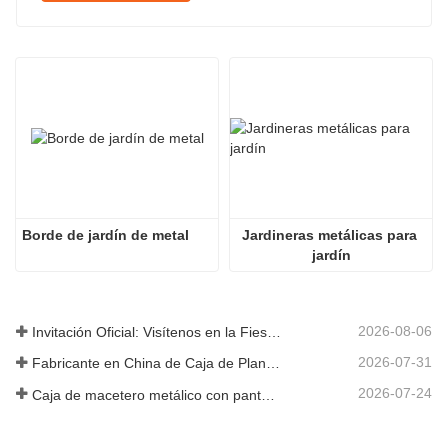
Borde de jardín de metal
Jardineras metálicas para 
jardín
2026-08-06
Invitación Oficial: Visítenos en la Fiesta de Jardín al Estilo Británico GLEE 2026
2026-07-31
Fabricante en China de Caja de Plantas Metálica Personalizada con Enrejado para Soluciones de Jardín de Privacidad en Exterior
2026-07-24
Caja de macetero metálico con pantalla de privacidad y enrejado: por qué más compradores globales eligen fabricantes OEM chinos para proyectos de jardín al aire libre