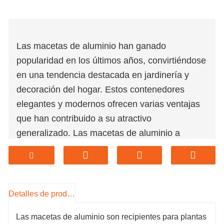
Las macetas de aluminio han ganado
popularidad en los últimos años, convirtiéndose
en una tendencia destacada en jardinería y
decoración del hogar. Estos contenedores
elegantes y modernos ofrecen varias ventajas
que han contribuido a su atractivo
generalizado. Las macetas de aluminio a
menudo presentan diseños y acabados
elegantes, que van desde brillantes hasta mate,
que añaden un toque contemporáneo a
cualquier espacio. Vienen en una variedad de
Detalles de producto
formas y tamaños, lo que permite un uso
Las macetas de aluminio son recipientes para plantas
versátil en diferentes entornos, ya sea un