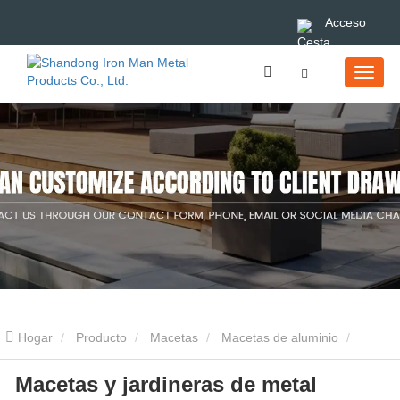
Acceso
Hogar
Producto
Macetas
Macetas de aluminio
Macetas y jardineras de metal
Macetas y jardineras de metal