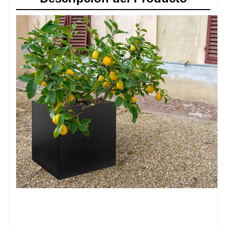
de realizar el diseño de acuerdo con sus requisitos.
Nuestro
El diseñador le enviará un molde CAD y 3D para
confirmar los detalles con usted.
Macetas de aluminio
Son perfectos para uso en
exteriores, no se oxidan y causan mayor corrosión, lo
que los hace ideales para jardines y/o espacios
comerciales. Se utilizan para dividir espacios
exteriores e interiores. Excelente para restaurantes,
cafeterías al aire libre y patios traseros.