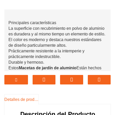
Principales características
La superficie con recubrimiento en polvo de aluminio
es duradera y al mismo tiempo un elemento de estilo.
El color es moderno y destaca nuestros estándares
de diseño particularmente altos.
Prácticamente resistente a la intemperie y
prácticamente indestructible.
Durable y hermoso.
Estos
Macetas de jardín de aluminio
Están hechos
de 2-4 mm. Aluminio con recubrimiento en polvo de
un color deslumbrante para darle a su jardín un
aspecto arquitectónico deslumbrante.
Soporte C
personalización
Detalles de producto
Bienvenido al gerente de proyecto o distribuidores
Descripción del Producto
para que nos envíen su dibujo de diseño. Encantado