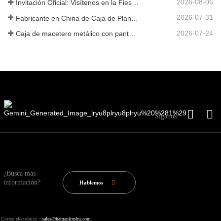
2026-08-06
Invitación Oficial: Visítenos en la Fiesta de Jardín al Estilo Británico GLEE 2026
2026-07-31
Fabricante en China de Caja de Plantas Metálica Personalizada con Enrejado para Soluciones de Jardín de Privacidad en Exterior
2026-07-24
Caja de macetero metálico con pantalla de privacidad y enrejado: por qué más compradores globales eligen fabricantes OEM chinos para proyectos de jardín al aire libre
Síganos:
¿Busca más
información?
Hablemos
Correo electrónico：
sales@hamanjinshu.com