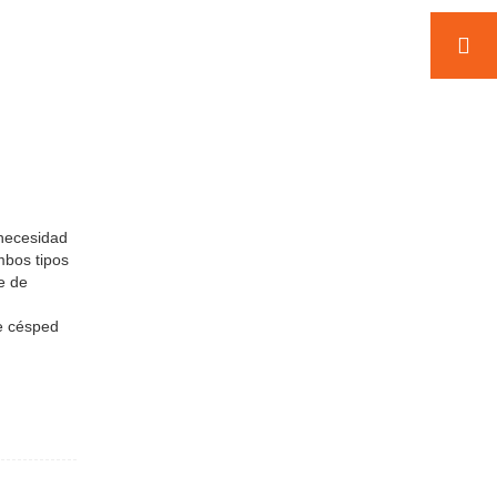
 necesidad
mbos tipos
de de
de césped