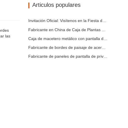
Articulos populares
Cama de jardín elevada de metal
Macetas de acero inoxidable
Invitación Oficial: Visítenos en la Fiesta de Jardín al Estilo Británico GLEE 2026
Fabricante en China de Caja de Plantas Metálica Personalizada con Enrejado para Soluciones de Jardín de Privacidad en Exterior
ordes
ar las
Caja de macetero metálico con pantalla de privacidad y enrejado: por qué más compradores globales eligen fabricantes OEM chinos para proyectos de jardín al aire libre
Fabricante de bordes de paisaje de acero Corten en China – Bordes de jardín de acero resistente a la intemperie personalizados para proyectos globales
Fabricante de paneles de pantalla de privacidad metálica para exteriores y vallas decorativas de privacidad en China | Soluciones OEM personalizadas para espacios exteriores modernos