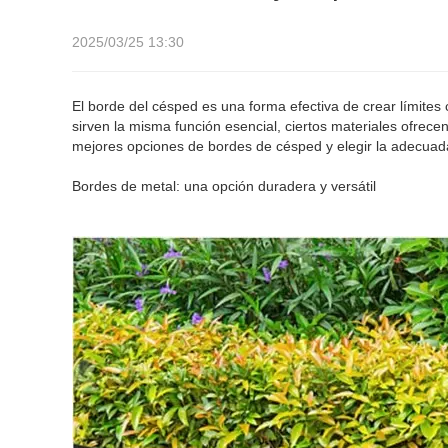
China y fabricante, con sede en la ciudad de LiaoCheng, China. Como fabricante líder en
de jardín y otros productos metálicos relevantes......
2025/03/25 13:30
El borde del césped es una forma efectiva de crear límites 
sirven la misma función esencial, ciertos materiales ofrecen
Shandong Iron Man Metal Products Co., Ltd. es un proveedor profesional de productos 
mejores opciones de bordes de césped y elegir la adecuad
China y fabricante, con sede en la ciudad de LiaoCheng, China. Como fabricante líder en
Bordes de metal: una opción duradera y versátil
de jardín y otros productos metálicos relevantes......