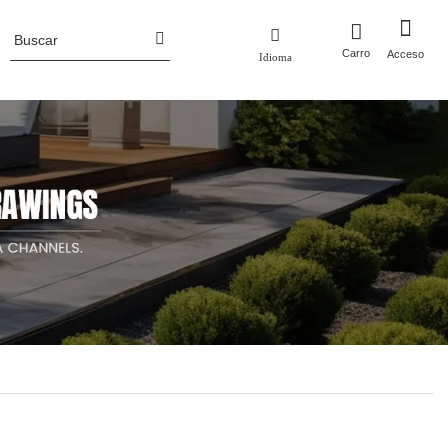
Carro
Acceso
Idioma
Perfil de la empresa
 metal
Macetas
Noticias de la industria
ero corten
Macetas de aluminio
luminio
Macetas de acero corten
Jardineras de metal con enrejado/pantalla