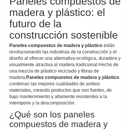
Paneles compuestos de
Fácil de montar, respetuoso
madera y plástico: el
con el medio ambiente, a
Característica
prueba de putrefacción,
futuro de la
resistente al agua
construcción sostenible
Jardín, césped, balcón,
Paneles compuestos de madera y plástico
están
Aplicaciones
pasillo, garaje, piscina,
revolucionando las industrias de la construcción y el
paseo marítimo, etc.
diseño al ofrecer una alternativa ecológica, duradera y
visualmente atractiva al madera tradicional.Hecho de
Impermeable, ignífugo,
una mezcla de plástico reciclado y fibras de
resistente a la putrefacción,
madera,
Paneles compuestos de madera y plástico
Función
antideslizante, resistente a
combinan las mejores cualidades de ambos
materiales, creando productos que son fuertes, de
los rayos UV, a las insectos
bajo mantenimiento y altamente resistentes a la
intemperie y la descomposición.
¿Qué son los paneles
compuestos de madera y