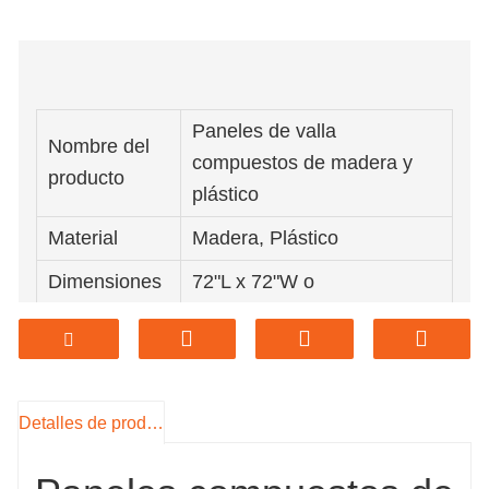
Paneles de valla
Nombre del
compuestos de madera y
producto
plástico
Material
Madera, Plástico
Dimensiones
72"L x 72"W o
del producto
personalizado
Café, madera roja, madera
de teca, gris oscuro,
Color
marrón, chocolate, blanco o
Detalles de producto
color personalizado