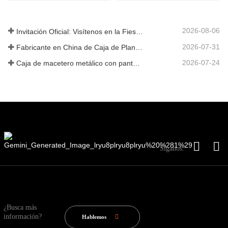
2026-08-06
Invitación Oficial: Visítenos en la Fiesta de Jardín al Estilo Británico GLEE 2026
2026-07-31
Fabricante en China de Caja de Plantas Metálica Personalizada con Enrejado para Soluciones de Jardín de Privacidad en Exterior
2026-07-24
Caja de macetero metálico con pantalla de privacidad y enrejado: por qué más compradores globales eligen fabricantes OEM chinos para proyectos de jardín al aire libre
Síganos:
¿Busca más
información?
Hablemos