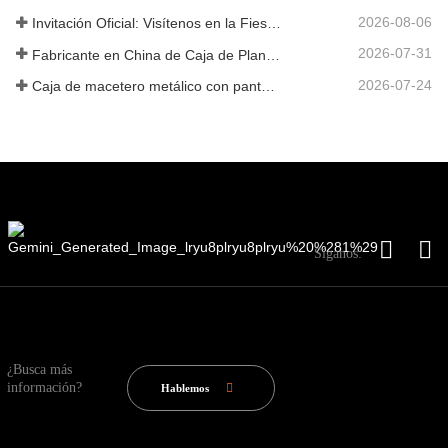
2026-08-06
Invitación Oficial: Visítenos en la Fiesta de Jardín al Estilo Británico GLEE 2026
2026-07-31
Fabricante en China de Caja de Plantas Metálica Personalizada con Enrejado para Soluciones de Jardín de Privacidad en Exterior
2026-07-24
Caja de macetero metálico con pantalla de privacidad y enrejado: por qué más compradores globales eligen fabricantes OEM chinos para proyectos de jardín al aire libre
Síganos:
¿Busca más
información?
Hablemos