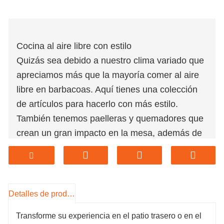
Cocina al aire libre con estilo
Quizás sea debido a nuestro clima variado que
apreciamos más que la mayoría comer al aire
libre en barbacoas. Aquí tienes una colección
de artículos para hacerlo con más estilo.
También tenemos paelleras y quemadores que
crean un gran impacto en la mesa, además de
accesorios como encendedores de carbón y
cubiertas para hacer la vida un poco más fácil.
Transforme su experiencia en el patio trasero o
en el campamento con nuestra versátil fogata
Detalles de producto
al aire libre. Con su diseño de parrilla redonda,
Transforme su experiencia en el patio trasero o en el
es perfecto tanto para los entusiastas de la