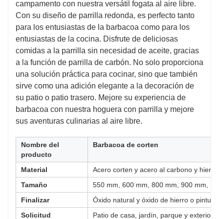
campamento con nuestra versátil fogata al aire libre.
barbacoa como para los entusiastas de la
Con su diseño de parrilla redonda, es perfecto tanto
cocina. Disfrute de deliciosas comidas a la
para los entusiastas de la barbacoa como para los
parrilla sin necesidad de aceite, gracias a la
entusiastas de la cocina. Disfrute de deliciosas
comidas a la parrilla sin necesidad de aceite, gracias
función de parrilla de carbón. No solo
a la función de parrilla de carbón. No solo proporciona
proporciona una solución práctica para cocinar,
una solución práctica para cocinar, sino que también
sino que también sirve como una adición
sirve como una adición elegante a la decoración de
elegante a la decoración de su patio o patio
su patio o patio trasero. Mejore su experiencia de
trasero. Mejore su experiencia de barbacoa con
barbacoa con nuestra hoguera con parrilla y mejore
sus aventuras culinarias al aire libre.
nuestra hoguera con parrilla y mejore sus
aventuras culinarias al aire libre.
Nombre del
Barbacoa de corten
producto
Material
Acero corten y acero al carbono y hierro
Tamaño
550 mm, 600 mm, 800 mm, 900 mm, 1
Finalizar
Óxido natural y óxido de hierro o pintur
Solicitud
Patio de casa, jardín, parque y exterior