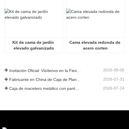
Kit de cama de jardín 
Cama elevada redonda de 
elevado galvanizado
acero corten
2026-08-06
Invitación Oficial: Visítenos en la Fiesta de Jardín al Estilo Británico GLEE 2026
2026-07-31
Fabricante en China de Caja de Plantas Metálica Personalizada con Enrejado para Soluciones de Jardín de Privacidad en Exterior
2026-07-24
Caja de macetero metálico con pantalla de privacidad y enrejado: por qué más compradores globales eligen fabricantes OEM chinos para proyectos de jardín al aire libre