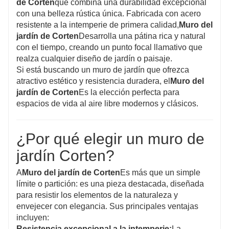
de Corten
que combina una durabilidad excepcional
Además, el acero Corten requiere un
con una belleza rústica única. Fabricada con acero
resistente a la intemperie de primera calidad,
Muro del
mantenimiento mínimo, eliminando la
jardín de Corten
Desarrolla una pátina rica y natural
necesidad de reemplazos frecuentes como los
con el tiempo, creando un punto focal llamativo que
muros de plástico. Su resistencia permite una
realza cualquier diseño de jardín o paisaje.
gran versatilidad en el diseño, permitiendo la
Si está buscando un muro de jardín que ofrezca
atractivo estético y resistencia duradera, el
Muro del
instalación de diversos elementos de
jardín de Corten
Es la elección perfecta para
paisajismo, como plantas trepadoras o asientos
espacios de vida al aire libre modernos y clásicos.
integrados. Por último, los muros de acero
Corten contribuyen a la sostenibilidad al reducir
¿Por qué elegir un muro de
la dependencia del plástico en la construcción
jardín Corten?
exterior, ofreciendo una alternativa visualmente
A
Muro del jardín de Corten
Es más que un simple
atractiva y duradera para los límites de jardín.
límite o partición: es una pieza destacada, diseñada
para resistir los elementos de la naturaleza y
envejecer con elegancia. Sus principales ventajas
incluyen:
Resistencia excepcional a la intemperie:
La