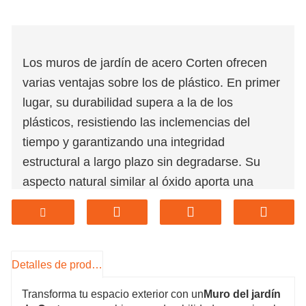
Los muros de jardín de acero Corten ofrecen
varias ventajas sobre los de plástico. En primer
lugar, su durabilidad supera a la de los
plásticos, resistiendo las inclemencias del
tiempo y garantizando una integridad
estructural a largo plazo sin degradarse. Su
aspecto natural similar al óxido aporta una
estética rústica a los diseños de jardín,
integrándose a la perfección con los entornos
exteriores. A diferencia de los plásticos, el
acero Corten es ecológico, ya que está
Detalles de producto
fabricado con materiales reciclados y es
Transforma tu espacio exterior con un
Muro del jardín
totalmente reciclable al final de su vida útil.