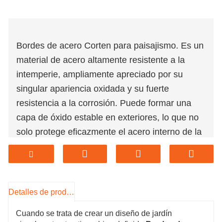
Bordes de acero Corten para paisajismo. Es un
material de acero altamente resistente a la
intemperie, ampliamente apreciado por su
singular apariencia oxidada y su fuerte
resistencia a la corrosión. Puede formar una
capa de óxido estable en exteriores, lo que no
solo protege eficazmente el acero interno de la
corrosión, sino que también proporciona una
estética natural y retro. Los bordes de acero
Corten son ampliamente utilizados y son
adecuados para dividir parterres, caminos,
Detalles de producto
céspedes y patios. Es fácil de instalar,
Cuando se trata de crear un diseño de jardín
prácticamente no requiere mantenimiento y