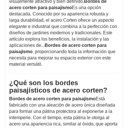
visualmente atractivo y bien definido,
Bordes de
mantiene su belleza y funcionalidad durante
acero corten para paisajismo
Es una opción
destacada. Conocido por su apariencia robusta y
mucho tiempo. El acero Corten no solo es
larga durabilidad, el acero Corten ofrece un aspecto
duradero, sino que también se integra
elegante e industrial que combina a la perfección con
armoniosamente con el entorno, añadiendo un
diseños de jardines modernos y tradicionales. Este
toque artístico al diseño de jardinería moderno.
artículo explora los beneficios, la instalación y las
aplicaciones de...
Bordes de acero corten para
paisajismo
, proporcionando toda la información que
necesita para mejorar su espacio exterior con este
material versátil.
¿Qué son los bordes
paisajísticos de acero corten?
Bordes de acero corten para paisajismo
Está
fabricado con una aleación de acero única diseñada
para formar una pátina protectora al exponerse a la
intemperie. Con el tiempo, esta pátina le otorga al
acero una apariencia rica, similar al óxido, que aporta