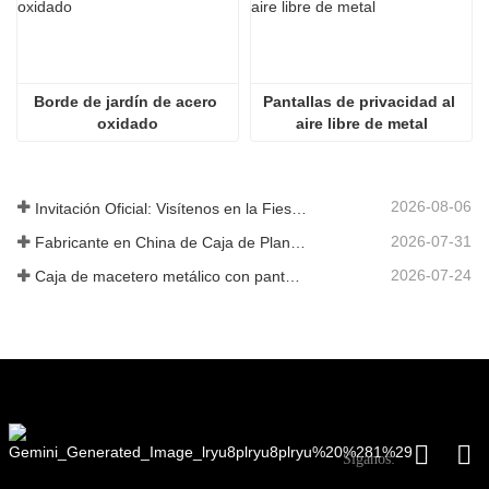
Borde de jardín de acero 
Pantallas de privacidad al 
oxidado
aire libre de metal
2026-08-06
Invitación Oficial: Visítenos en la Fiesta de Jardín al Estilo Británico GLEE 2026
2026-07-31
Fabricante en China de Caja de Plantas Metálica Personalizada con Enrejado para Soluciones de Jardín de Privacidad en Exterior
2026-07-24
Caja de macetero metálico con pantalla de privacidad y enrejado: por qué más compradores globales eligen fabricantes OEM chinos para proyectos de jardín al aire libre
Síganos: