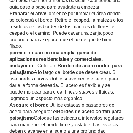
completar con herramientas básicas. Aquí tienes una
guía paso a paso para ayudarte a empezar:
Preparar el área
Comience por limpiar el área donde
se colocará el borde. Retire el césped, la maleza o los
residuos de los bordes de los macizos de flores, el
césped o el camino. Puede cavar una zanja poco
profunda para asegurar que el borde quede bien
fijado.
permite su uso en una amplia gama de
aplicaciones residenciales y comerciales,
incluyendo:
:Coloca el
Bordes de acero corten para
paisajismo
A lo largo del borde que desee crear. Si
usa bordes curvos, doble suavemente el acero para
darle la forma deseada. El acero es flexible y se
puede moldear para crear líneas suaves y fluidas,
logrando un aspecto más orgánico.
Asegure el borde
:Utilice estacas o pasadores de
acero para asegurar el
Bordes de acero corten para
paisajismo
Coloque las estacas a intervalos regulares
para mantener el borde firme y estable. Las estacas
deben clavarse en el suelo a una profundidad