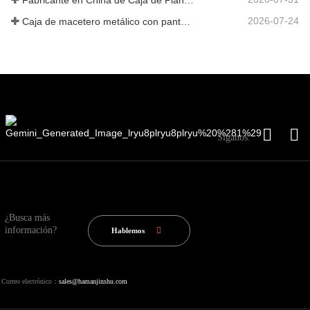
2026-07-24
Caja de macetero metálico con pantalla de privacidad y enrejado: por qué más compradores globales eligen fabricantes OEM chinos para proyectos de jardín al aire libre
Síganos:
¿Busca más
información?
Hablemos
Correo electrónico：
sales@hamanjinshu.com