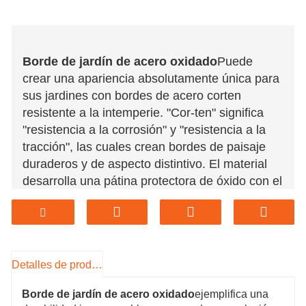
Borde de jardín de acero oxidado
Puede
crear una apariencia absolutamente única para
sus jardines con bordes de acero corten
resistente a la intemperie. "Cor-ten" significa
"resistencia a la corrosión" y "resistencia a la
tracción", las cuales crean bordes de paisaje
duraderos y de aspecto distintivo. El material
desarrolla una pátina protectora de óxido con el
tiempo, pero no se degrada. Los bordes de
jardín de acero oxidado llegan en su estado
natural de acero gris y adquieren una pátina
cálida y protectora con el tiempo.
Detalles de producto
Borde de jardín de acero oxidado
ejemplifica una