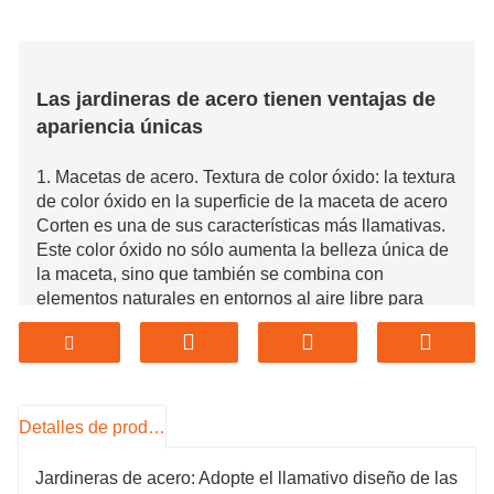
Las jardineras de acero tienen ventajas de
apariencia únicas
1. Macetas de acero. Textura de color óxido: la textura
de color óxido en la superficie de la maceta de acero
Corten es una de sus características más llamativas.
Este color óxido no sólo aumenta la belleza única de
la maceta, sino que también se combina con
elementos naturales en entornos al aire libre para
crear una atmósfera elegante y moderna.
2. Proceso de oxidación natural de las cajas de
maceteros de acero: estas macetas desarrollan su
aspecto único a través del proceso de oxidación
Detalles de producto
natural. Con el tiempo, se desarrollará una hermosa y
uniforme capa de óxido en la superficie de la maceta,
Jardineras de acero: Adopte el llamativo diseño de las
lo que le dará una apariencia más atractiva y al