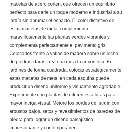
macetas de acero corten, que ofrecen un equilibrio
mismo tiempo brindará una capa de protección
perfecto para darle un toque moderno e industrial a su
natural.
jardín sin abrumar el espacio. El color distintivo de
3. Las jardineras de acero se adaptan a diferentes
estas macetas de metal complementa
entornos: la apariencia única de las jardineras de
maravillosamente las plantas verdes vibrantes y
acero corten se adapta a una variedad de entornos y
estilos de diseño. Ya sea un patio contemporáneo, un
complementa perfectamente el pavimento gris.
jardín tradicional o un patio industrial, estas jardineras
Colocarlos frente a vallas de madera sobre un lecho
se integrarán y mejorarán el diseño general.
de piedras claras crea una mezcla armoniosa. En
jardines de forma cuadrada, colocar estratégicamente
4. Macetas de acero a juego con plantas: la
apariencia de color óxido combina muy
estas macetas de metal en cada esquina puede
armoniosamente con las plantas verdes. Las plantas
producir un diseño uniforme y visualmente agradable.
verdes parecen más vivas sobre el fondo de color
Experimente con plantas de diferentes alturas para
óxido, formando un contraste natural y maravilloso.
mayor intriga visual. Mejore los bordes del jardín con
arbustos bajos, setos y revestimientos de paredes de
piedra para lograr un diseño paisajístico
impresionante y contemporáneo.