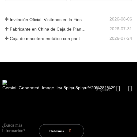
2026-08-06
Invitación Oficial: Visítenos en la Fiesta de Jardín al Estilo Británico GLEE 2026
2026-07-31
Fabricante en China de Caja de Plantas Metálica Personalizada con Enrejado para Soluciones de Jardín de Privacidad en Exterior
2026-07-24
Caja de macetero metálico con pantalla de privacidad y enrejado: por qué más compradores globales eligen fabricantes OEM chinos para proyectos de jardín al aire libre
Síganos:
¿Busca más
información?
Hablemos