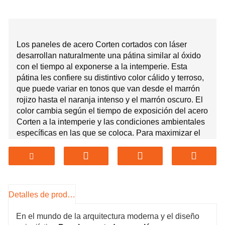
Los paneles de acero Corten cortados con láser
desarrollan naturalmente una pátina similar al óxido
con el tiempo al exponerse a la intemperie. Esta
pátina les confiere su distintivo color cálido y terroso,
que puede variar en tonos que van desde el marrón
rojizo hasta el naranja intenso y el marrón oscuro. El
color cambia según el tiempo de exposición del acero
Corten a la intemperie y las condiciones ambientales
específicas en las que se coloca. Para maximizar el
encanto de los paneles Corten cortados con láser,
considere el contexto en el que se colocarán y elija
patrones y diseños que complementen el entorno.
Los diseños personalizados pueden realzar aún más
su atractivo y convertir los paneles en un elemento
Detalles de producto
único en cualquier espacio.
En el mundo de la arquitectura moderna y el diseño