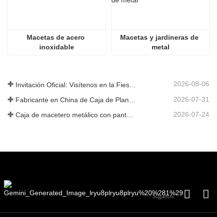
Macetas de acero 
Macetas y jardineras de 
inoxidable
metal
2026-08-06
Invitación Oficial: Visítenos en la Fiesta de Jardín al Estilo Británico GLEE 2026
2026-07-31
Fabricante en China de Caja de Plantas Metálica Personalizada con Enrejado para Soluciones de Jardín de Privacidad en Exterior
2026-07-24
Caja de macetero metálico con pantalla de privacidad y enrejado: por qué más compradores globales eligen fabricantes OEM chinos para proyectos de jardín al aire libre
Síganos: