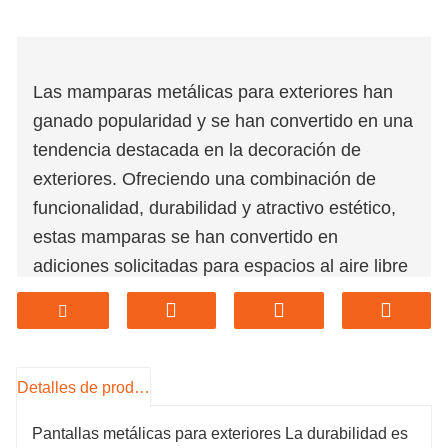
Las mamparas metálicas para exteriores han
ganado popularidad y se han convertido en una
tendencia destacada en la decoración de
exteriores. Ofreciendo una combinación de
funcionalidad, durabilidad y atractivo estético,
estas mamparas se han convertido en
adiciones solicitadas para espacios al aire libre
en todo el mundo.
Una de las razones clave detrás de esta
tendencia es la versatilidad del metal como
material. Las mamparas de metal vienen en
Detalles de producto
una amplia gama de diseños, desde intrincados
Pantallas metálicas para exteriores La durabilidad es
patrones cortados con láser hasta formas