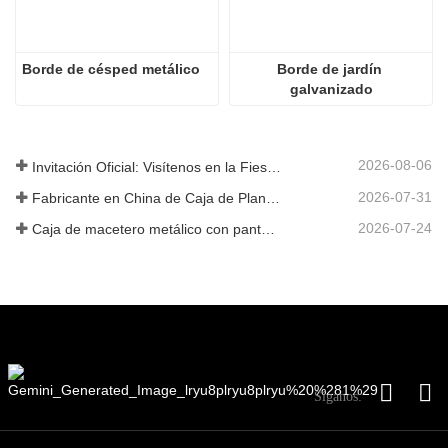
Borde de césped metálico
Borde de jardín 
galvanizado
2026-08-06
Invitación Oficial: Visítenos en la Fiesta de Jardín al Estilo Británico GLEE 2026
2026-07-31
Fabricante en China de Caja de Plantas Metálica Personalizada con Enrejado para Soluciones de Jardín de Privacidad en Exterior
2026-07-24
Caja de macetero metálico con pantalla de privacidad y enrejado: por qué más compradores globales eligen fabricantes OEM chinos para proyectos de jardín al aire libre
Síganos: