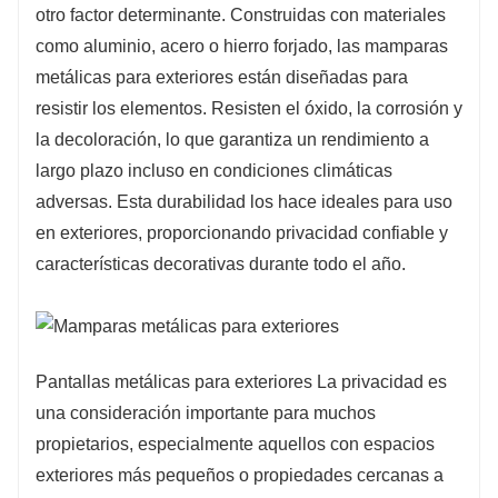
otro factor determinante. Construidas con materiales
geométricas minimalistas, que satisfacen
como aluminio, acero o hierro forjado, las mamparas
diversos gustos y preferencias. Esta
metálicas para exteriores están diseñadas para
versatilidad permite a los propietarios encontrar
resistir los elementos. Resisten el óxido, la corrosión y
opciones que complementen su estética
la decoloración, lo que garantiza un rendimiento a
exterior, ya sea que prefieran una apariencia
largo plazo incluso en condiciones climáticas
moderna y contemporánea o un estilo más
adversas. Esta durabilidad los hace ideales para uso
tradicional.
en exteriores, proporcionando privacidad confiable y
características decorativas durante todo el año.
Pantallas metálicas para exteriores La privacidad es
una consideración importante para muchos
propietarios, especialmente aquellos con espacios
exteriores más pequeños o propiedades cercanas a