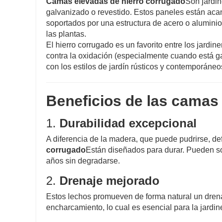
Camas elevadas de hierro corrugado
Son jardi
galvanizado o revestido. Estos paneles están acan
soportados por una estructura de acero o aluminio 
las plantas.
El hierro corrugado es un favorito entre los jardin
contra la oxidación (especialmente cuando está g
con los estilos de jardín rústicos y contemporáneo
Beneficios de las camas
1.
Durabilidad excepcional
A diferencia de la madera, que puede pudrirse, def
corrugado
Están diseñados para durar. Pueden so
años sin degradarse.
2.
Drenaje mejorado
Estos lechos promueven de forma natural un drena
encharcamiento, lo cual es esencial para la jardin