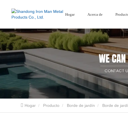
Hogar
Acerca de
Product
Mamparas de jardín
Pantalla de acero corten
Cercado compuesto
Mamparas de jardín de aluminio
Hogar
Producto
Borde de jardín
Borde de jard
Shandong Iron Man Metal Products Co., Ltd. es un proveedor profesional de productos 