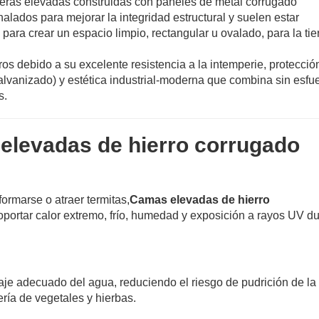
neras elevadas construidas con paneles de metal corrugado
alados para mejorar la integridad estructural y suelen estar
para crear un espacio limpio, rectangular u ovalado, para la tie
eros debido a su excelente resistencia a la intemperie, protecció
alvanizado) y estética industrial-moderna que combina sin esfu
s.
 elevadas de hierro corrugado
ormarse o atraer termitas,
Camas elevadas de hierro
portar calor extremo, frío, humedad y exposición a rayos UV d
je adecuado del agua, reduciendo el riesgo de pudrición de la 
ería de vegetales y hierbas.