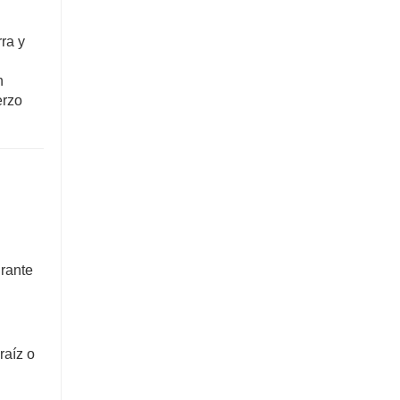
rra y
n
erzo
urante
raíz o