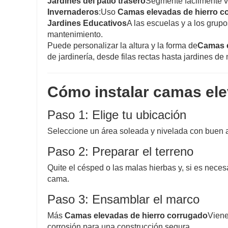
Jardines del patio trasero
Segmente fácilmente ve
Invernaderos
:Uso
Camas elevadas de hierro c
Jardines Educativos
A las escuelas y a los grupo
mantenimiento.
Puede personalizar la altura y la forma de
Camas e
de jardinería, desde filas rectas hasta jardines de
Cómo instalar camas ele
Paso 1: Elige tu ubicación
Seleccione un área soleada y nivelada con buen 
Paso 2: Preparar el terreno
Quite el césped o las malas hierbas y, si es neces
cama.
Paso 3: Ensamblar el marco
Más
Camas elevadas de hierro corrugado
Viene
corrosión para una construcción segura.