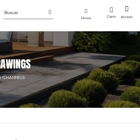
Carro
Acceso
Idioma
Perfil de la empresa
 metal
Macetas
ero corten
Macetas de aluminio
Noticias de la industria
luminio
Macetas de acero corten
Jardineras de metal con enrejado/pantalla
Cama de jardín elevada de metal
Macetas de acero inoxidable