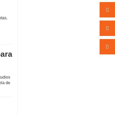
ntas.
para
tudios
ela de