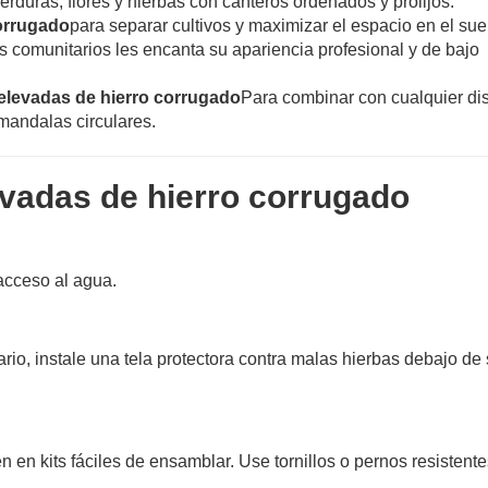
rduras, flores y hierbas con canteros ordenados y prolijos.
orrugado
para separar cultivos y maximizar el espacio en el sue
s comunitarios les encanta su apariencia profesional y de bajo
levadas de hierro corrugado
Para combinar con cualquier di
 mandalas circulares.
vadas de hierro corrugado
acceso al agua.
ario, instale una tela protectora contra malas hierbas debajo de
n en kits fáciles de ensamblar. Use tornillos o pernos resistente