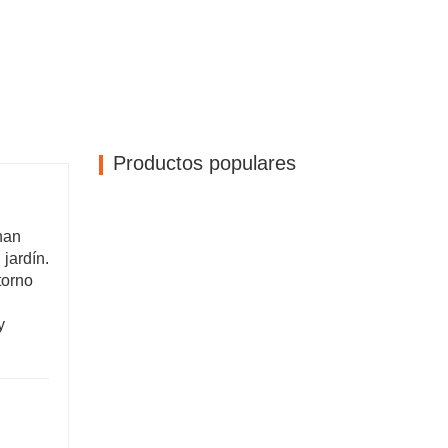
Productos populares
han
 jardín.
torno
y