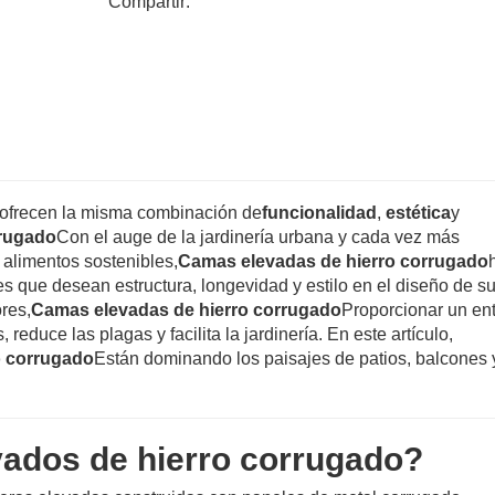
Compartir:
s ofrecen la misma combinación de
funcionalidad
,
estética
y
rrugado
Con el auge de la jardinería urbana y cada vez más
 alimentos sostenibles,
Camas elevadas de hierro corrugado
es que desean estructura, longevidad y estilo en el diseño de su
res,
Camas elevadas de hierro corrugado
Proporcionar un en
duce las plagas y facilita la jardinería. En este artículo,
o corrugado
Están dominando los paisajes de patios, balcones 
vados de hierro corrugado?