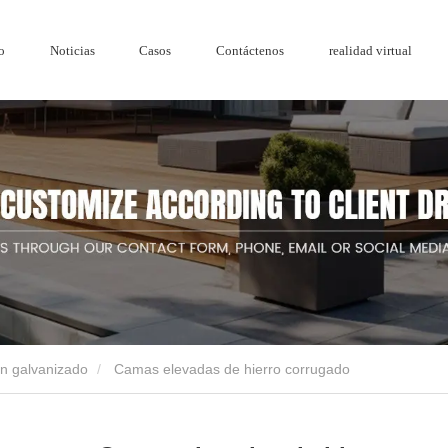
o
Noticias
Casos
Contáctenos
realidad virtual
Honor
Serie de madera y plástico.
Reja de
Cercado de pantalla de privacidad de madera
Cercado de ac
Noticias de la empresa
Cercado de a
ín galvanizado
Camas elevadas de hierro corrugado
de jardín de diseño de