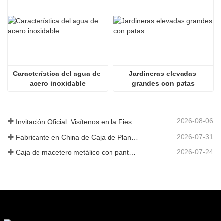
Característica del agua de 
Jardineras elevadas 
acero inoxidable
grandes con patas
2026-08-06
Invitación Oficial: Visítenos en la Fiesta de Jardín al Estilo Británico GLEE 2026
2026-07-31
Fabricante en China de Caja de Plantas Metálica Personalizada con Enrejado para Soluciones de Jardín de Privacidad en Exterior
2026-07-24
Caja de macetero metálico con pantalla de privacidad y enrejado: por qué más compradores globales eligen fabricantes OEM chinos para proyectos de jardín al aire libre