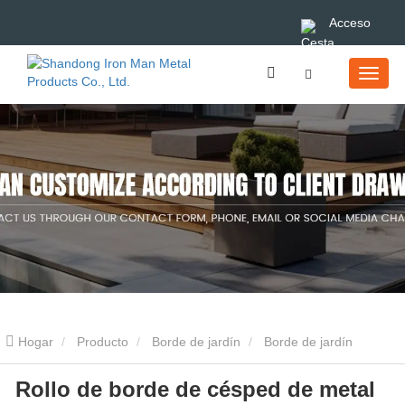
Acceso
Hogar
Producto
Borde de jardín
Borde de jardín
Rollo de borde de césped de metal
galvanizado
Rollo de borde de césped de metal