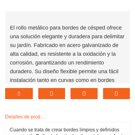
El rollo metálico para bordes de césped ofrece
una solución elegante y duradera para delimitar
su jardín. Fabricado en acero galvanizado de
alta calidad, es resistente a la oxidación y la
corrosión, garantizando un rendimiento
duradero. Su diseño flexible permite una fácil
instalación tanto en curvas como en bordes
rectos, brindando una apariencia limpia y
profesional. Ideal para separar céspedes,
parterres y caminos, este rollo mantiene la
tierra, el mantillo y la grava en su lugar. Fácil de
Detalles de producto
cortar y moldear, se adapta a diversas
Cuando se trata de crear bordes limpios y definidos
necesidades de paisajismo, lo que lo convierte