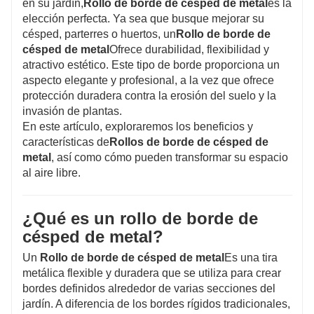
en su jardín,
Rollo de borde de césped de metal
es la
en un complemento versátil para cualquier
elección perfecta. Ya sea que busque mejorar su
césped, parterres o huertos, un
Rollo de borde de
jardín. Mejore su espacio exterior con nuestro
césped de metal
Ofrece durabilidad, flexibilidad y
confiable y elegante rollo metálico para bordes
atractivo estético. Este tipo de borde proporciona un
de césped.
aspecto elegante y profesional, a la vez que ofrece
protección duradera contra la erosión del suelo y la
invasión de plantas.
En este artículo, exploraremos los beneficios y
características de
Rollos de borde de césped de
metal
, así como cómo pueden transformar su espacio
al aire libre.
¿Qué es un rollo de borde de
césped de metal?
Un
Rollo de borde de césped de metal
Es una tira
metálica flexible y duradera que se utiliza para crear
bordes definidos alrededor de varias secciones del
jardín. A diferencia de los bordes rígidos tradicionales,