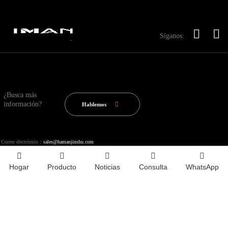
Síganos:
¿Busca más
información?
Hablemos
Correo electrónico：
sales@hamanjinshu.com
Hogar
Producto
Noticias
Consulta
WhatsApp
Copyright © 2020-2025 Shandong Iron Man Metal Products Co., Ltd.
Index