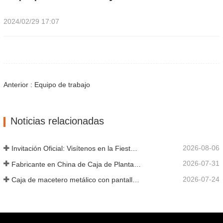
2024/02/29 17:07
Anterior : Equipo de trabajo
Noticias relacionadas
2026-08-06
Invitación Oficial: Visítenos en la Fiesta de Jardín al Estilo Británico GLEE 2026
2026-07-31
Fabricante en China de Caja de Plantas Metálica Personalizada con Enrejado para Soluciones de Jardín de Privacidad en Exterior
2026-07-24
Caja de macetero metálico con pantalla de privacidad y enrejado: por qué más compradores globales eligen fabricantes OEM chinos para proyectos de jardín al aire libre