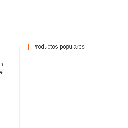
r e instalar. Esto es ideal para proyectos de
to frecuente.
ad de aluminio suelen presentar diseños modernos
a un jardín o espacio al aire libre. Sus exquisitos
ráctica pantalla de privacidad como en una obra de
Productos populares
aluminio no solo se utilizan para brindar
ra crear separación entre diferentes áreas y servir
ón
una variedad de propósitos en el jardín, balcón,
ue