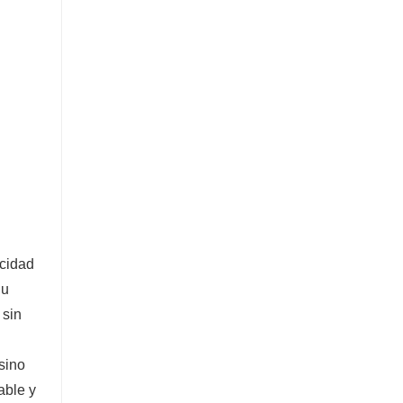
acidad
Su
 sin
 sino
able y