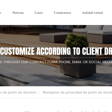
o
Noticias
Casos
Contáctenos
realidad virtual
Honor
Serie de madera y plástico.
Reja de
Cercado de pantalla de privacidad de madera
Cercado de ac
Noticias de la empresa
Cercado de a
 de jardín de aluminio
Mamparas de privacidad de jardín de alumi
de jardín de diseño de