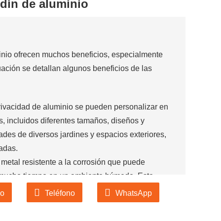
dín de aluminio
inio ofrecen muchos beneficios, especialmente
uación se detallan algunos beneficios de las
privacidad de aluminio se pueden personalizar en
 incluidos diferentes tamaños, diseños y
ades de diversos jardines y espacios exteriores,
adas.
n metal resistente a la corrosión que puede
 mucho tiempo en un ambiente húmedo. Esto
s susceptible a la lluvia, la humedad u otras
co
Teléfono
WhatsApp
su vida útil.
metal liviano, lo que hace que las pantallas de