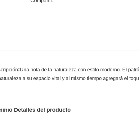
Compartir:
privacidad sean fáciles de transportar, manipula
bricolaje o situaciones que requieren movimien
4. Diseño moderno: Las mamparas de privacid
que pueden añadir un toque elegante y moderno 
patrones y formas lo convierten tanto en una p
arte decorativa.
5. Versatilidad: Las mamparas de privacidad de 
privacidad, sino que también se pueden usar pa
:
cripción
Una nota de la naturaleza con estilo moderno. El patr
como elementos decorativos. Puede servir para 
naturaleza a su espacio vital y al mismo tiempo agregará el toq
patio u otro espacio al aire libre.
inio Detalles del producto