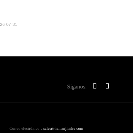
26-07-31
Síganos:
Correo electrónico：
sales@hamanjinshu.com