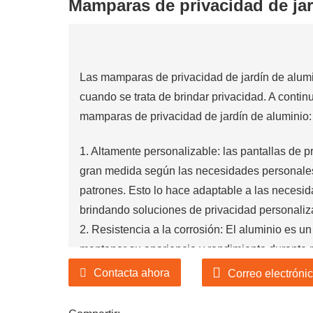
Mamparas de privacidad de jar
 la industria de productos
Las mamparas de privacidad de jardín de alum
cuando se trata de brindar privacidad. A contin
de jardín de diseño de
 la industria de productos
mamparas de privacidad de jardín de aluminio:
1. Altamente personalizable: las pantallas de 
gran medida según las necesidades personales,
patrones. Esto lo hace adaptable a las necesid
brindando soluciones de privacidad personaliz
2. Resistencia a la corrosión: El aluminio es u
mantener su apariencia y rendimiento durante
significa que la pantalla de privacidad es meno
Contacta ahora
Correo electróni
condiciones húmedas, lo que ayuda a aumentar 
3. Ligero y fácil de instalar: el aluminio es un 