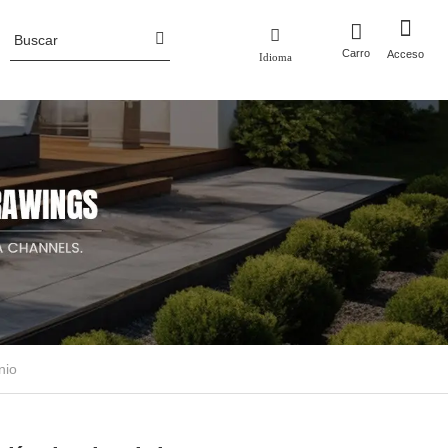
Carro
Acceso
Idioma
Perfil de la empresa
 metal
Macetas
ero corten
Macetas de aluminio
Noticias de la industria
luminio
Macetas de acero corten
nio
Jardineras de metal con enrejado/pantalla
Cama de jardín elevada de metal
Macetas de acero inoxidable