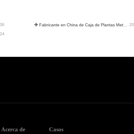
acta ahora
Contacta ahora
-06
20
Fabricante en China de Caja de Plantas Metálica Personalizada con Enrejado para Soluciones de Jardín de Privacidad en Exterior
-24
Acerca de
Casos