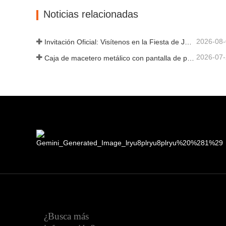
Contacta ahora
Cont
Noticias relacionadas
2026-08
Invitación Oficial: Visítenos en la Fiesta de Jardín al Estilo Británico GLEE 2026
2026-07
Caja de macetero metálico con pantalla de privacidad y enrejado: por qué más compradores globales eligen fabricantes OEM chinos para proyectos de jardín al aire libre
¿Busca más