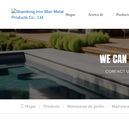
Hogar
Acerca de
Product
Mamparas de jardín
Pantalla de acero corten
Cercado compuesto
Mamparas de jardín de aluminio
Hogar
Producto
Mamparas de jardín
Mamparas
Shandong Iron Man Metal Products Co., Ltd. es un proveedor profesional de productos 