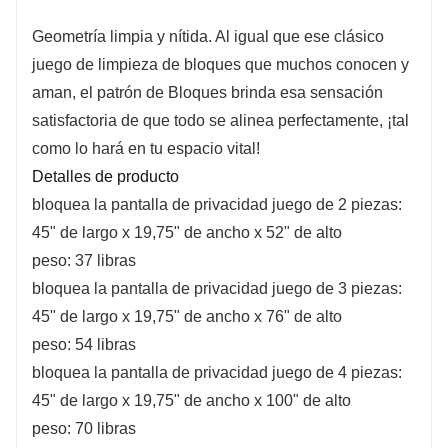
bricolaje o en comparación con materiales más
Geometría limpia y nítida. Al igual que ese clásico
pesados ​​como el acero. La naturaleza liviana
juego de limpieza de bloques que muchos conocen y
del aluminio también lo hace más adaptable a
aman, el patrón de Bloques brinda esa sensación
diversas opciones de diseño.
satisfactoria de que todo se alinea perfectamente, ¡tal
como lo hará en tu espacio vital!
3. Bajo mantenimiento: las mamparas de jardín
Detalles de producto
de aluminio requieren poco mantenimiento y
bloquea la pantalla de privacidad juego de 2 piezas:
requieren un cuidado mínimo para mantener su
45" de largo x 19,75" de ancho x 52" de alto
buen aspecto. A diferencia de otros materiales,
peso: 37 libras
el aluminio no necesita pintura ni sellado para
bloquea la pantalla de privacidad juego de 3 piezas:
mantener su integridad. Una limpieza regular
45" de largo x 19,75" de ancho x 76" de alto
con agua y jabón suave suele ser suficiente
peso: 54 libras
para mantenerlos en óptimas condiciones.
bloquea la pantalla de privacidad juego de 4 piezas:
45" de largo x 19,75" de ancho x 100" de alto
peso: 70 libras