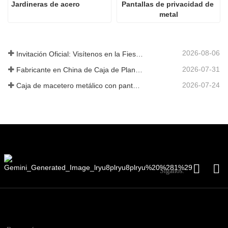
Jardineras de acero
Pantallas de privacidad de 
metal
2026-08-06
Invitación Oficial: Visítenos en la Fiesta de Jardín al Estilo Británico GLEE 2026
2026-07-31
Fabricante en China de Caja de Plantas Metálica Personalizada con Enrejado para Soluciones de Jardín de Privacidad en Exterior
2026-07-24
Caja de macetero metálico con pantalla de privacidad y enrejado: por qué más compradores globales eligen fabricantes OEM chinos para proyectos de jardín al aire libre
Síganos: