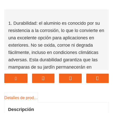
1. Durabilidad: el aluminio es conocido por su
resistencia a la corrosión, lo que lo convierte en
una excelente opción para aplicaciones en
exteriores. No se oxida, corroe ni degrada
fácilmente, incluso en condiciones climáticas
adversas. Esta durabilidad garantiza que las
mamparas de su jardín permanecerán en
buenas condiciones durante un período
prolongado.
2. Ligero: el aluminio es un material liviano, por
Detalles de producto
lo que es fácil de manejar e instalar. Esto es
particularmente ventajoso para proyectos de
Descripción