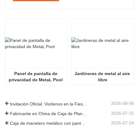
Panel de pantalla de 
Jardineras de metal al aire 
privacidad de MetaL Pool 
libre
2026-08-06
Invitación Oficial: Visítenos en la Fiesta de Jardín al Estilo Británico GLEE 2026
2026-07-31
Fabricante en China de Caja de Plantas Metálica Personalizada con Enrejado para Soluciones de Jardín de Privacidad en Exterior
2026-07-24
Caja de macetero metálico con pantalla de privacidad y enrejado: por qué más compradores globales eligen fabricantes OEM chinos para proyectos de jardín al aire libre