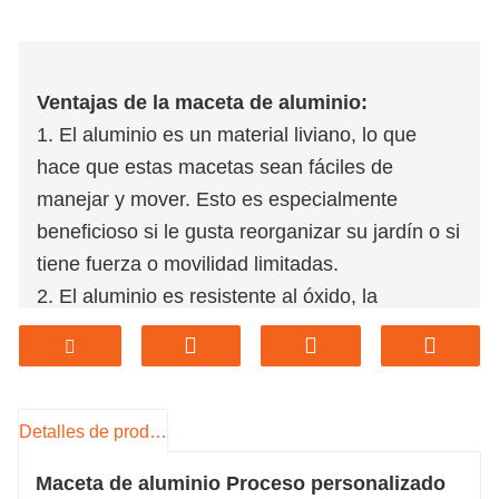
Ventajas de la maceta de aluminio:
1. El aluminio es un material liviano, lo que
hace que estas macetas sean fáciles de
manejar y mover. Esto es especialmente
beneficioso si le gusta reorganizar su jardín o si
tiene fuerza o movilidad limitadas.
2. El aluminio es resistente al óxido, la
corrosión y la intemperie. Esta durabilidad
garantiza que las macetas puedan resistir la
exposición a los elementos, lo que las hace
adecuadas para uso en exteriores. También es
Detalles de producto
menos probable que se astillen, agrieten o
Maceta de aluminio Proceso personalizado
desvanezcan con el tiempo en comparación