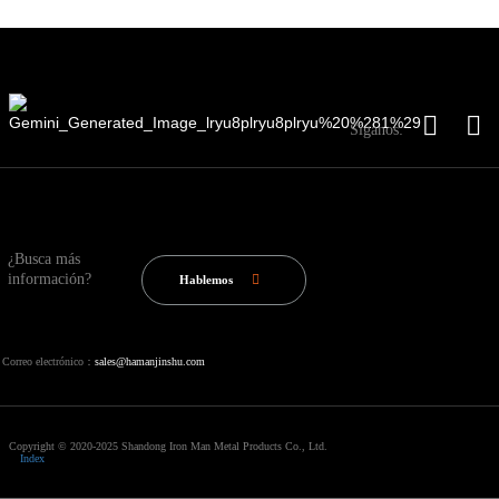
Síganos:
¿Busca más
información?
Hablemos
Correo electrónico：
sales@hamanjinshu.com
Copyright © 2020-2025 Shandong Iron Man Metal Products Co., Ltd.
Index