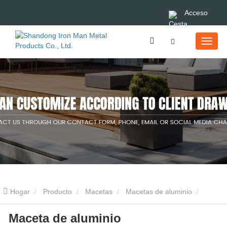
Acceso
Hogar
Producto
Macetas
Macetas de aluminio
Maceta de aluminio
Maceta de aluminio