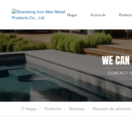
Hogar
Acerca de
Product
Mamparas de jardín
Pantalla de acero corten
Cercado compuesto
Mamparas de jardín de aluminio
Hogar
Producto
Macetas
Macetas de aluminio
Shandong Iron Man Metal Products Co., Ltd. es un proveedor profesional de productos 