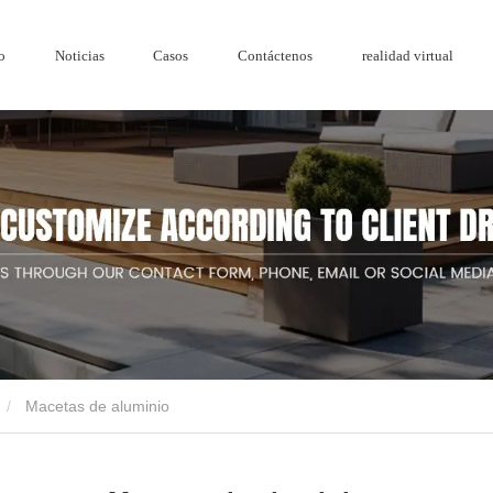
o
Noticias
Casos
Contáctenos
realidad virtual
Honor
Serie de madera y plástico.
Reja de
Cercado de pantalla de privacidad de madera
Cercado de ac
Noticias de la empresa
Cercado de a
Macetas de aluminio
de jardín de diseño de