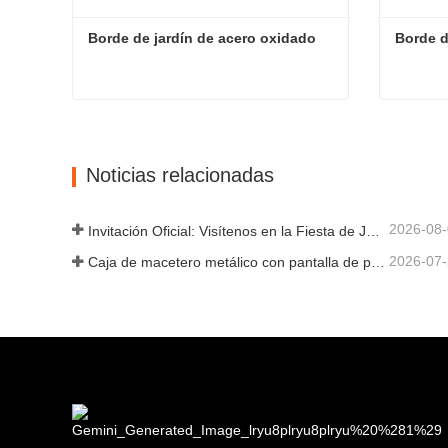
Borde de jardín de acero oxidado
Borde d
Borde de jardín de acero oxidado
Borde d
Contacta ahora
Cont
Noticias relacionadas
2026-08
Invitación Oficial: Visítenos en la Fiesta de Jardín al Estilo Británico GLEE 2026
2026-07
Caja de macetero metálico con pantalla de privacidad y enrejado: por qué más compradores globales eligen fabricantes OEM chinos para proyectos de jardín al aire libre