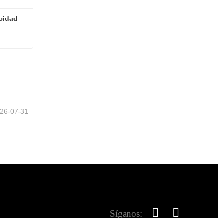
cidad 
Pantallas metálicas de privacidad para exteriores
26-07-31
Síganos: