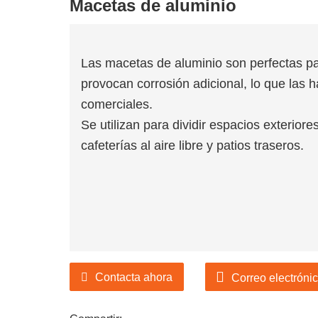
Macetas de aluminio
 la industria de productos
Las macetas de aluminio son perfectas par
provocan corrosión adicional, lo que las h
de jardín de diseño de
comerciales.
 la industria de productos
Se utilizan para dividir espacios exteriore
cafeterías al aire libre y patios traseros.
Contacta ahora
Correo electróni