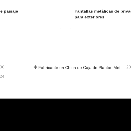
e paisaje
Pantallas metálicas de priva
para exteriores
e paisaje
acta ahora
Contacta ahora
-06
20
Fabricante en China de Caja de Plantas Metálica Personalizada con Enrejado para Soluciones de Jardín de Privacidad en Exterior
-24