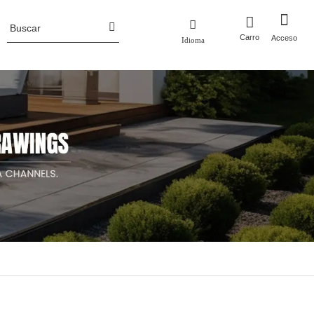
Carro
Acceso
Idioma
Perfil de la empresa
 metal
Macetas
ero corten
Macetas de aluminio
Noticias de la industria
luminio
Macetas de acero corten
Jardineras de metal con enrejado/pantalla
Cama de jardín elevada de metal
Macetas de acero inoxidable