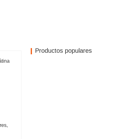
Productos populares
átina
res,