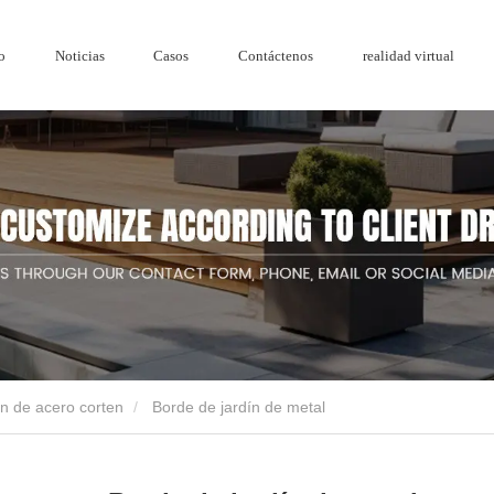
o
Noticias
Casos
Contáctenos
realidad virtual
Honor
Serie de madera y plástico.
Reja de
Cercado de pantalla de privacidad de madera
Cercado de ac
Noticias de la empresa
Cercado de a
ín de acero corten
Borde de jardín de metal
de jardín de diseño de