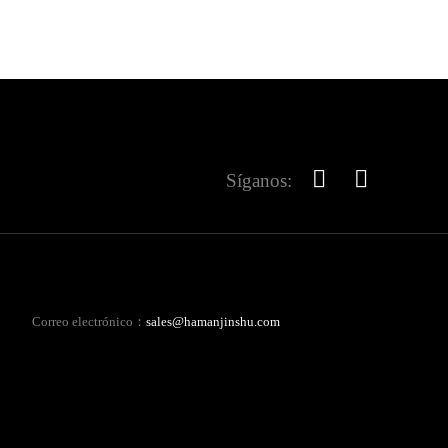
Síganos:
Correo electrónico：
sales@hamanjinshu.com