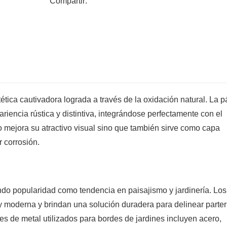
Compartir:
delimitar espacios al aire libre.
ética cautivadora lograda a través de la oxidación natural. La p
riencia rústica y distintiva, integrándose perfectamente con el
o mejora su atractivo visual sino que también sirve como capa
r corrosión.
do popularidad como tendencia en paisajismo y jardinería. Los
y moderna y brindan una solución duradera para delinear parter
es de metal utilizados para bordes de jardines incluyen acero,