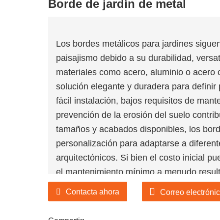
Borde de jardín de metal
 la industria de productos
Los bordes metálicos para jardines sigue
paisajismo debido a su durabilidad, versa
de jardín de diseño de
materiales como acero, aluminio o acero 
 la industria de productos
solución elegante y duradera para definir
fácil instalación, bajos requisitos de man
prevención de la erosión del suelo contrib
tamaños y acabados disponibles, los bord
personalización para adaptarse a diferente
arquitectónicos. Si bien el costo inicial p
el mantenimiento mínimo a menudo result
medida que evolucionan las tendencias de
Contacta ahora
Correo electróni
jardines siguen siendo la opción favorita 
para los paisajistas profesionales que bu