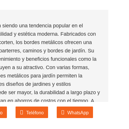
n siendo una tendencia popular en el
tilidad y estética moderna. Fabricados con
corten, los bordes metálicos ofrecen una
 parterres, caminos y bordes de jardín. Su
tenimiento y beneficios funcionales como la
uyen a su atractivo. Con varias formas,
es metálicos para jardín permiten la
s diseños de jardines y estilos
uede ser mayor, la durabilidad a largo plazo y
an en ahorros de costos con el tiempo. A
 paisajismo, los bordes metálicos para
co
Teléfono
WhatsApp
tanto para los jardineros aficionados como
scan una solución elegante y práctica para