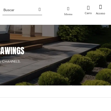
Carro
Acceso
Idioma
Perfil de la empresa
 metal
Macetas
ero corten
Macetas de aluminio
Noticias de la industria
luminio
Macetas de acero corten
Jardineras de metal con enrejado/pantalla
Cama de jardín elevada de metal
Macetas de acero inoxidable