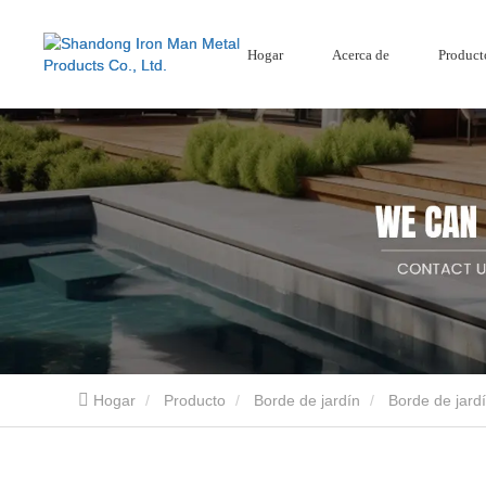
Hogar
Acerca de
Product
Mamparas de jardín
Pantalla de acero corten
Cercado compuesto
Mamparas de jardín de aluminio
Hogar
Producto
Borde de jardín
Borde de jard
Shandong Iron Man Metal Products Co., Ltd. es un proveedor profesional de productos 