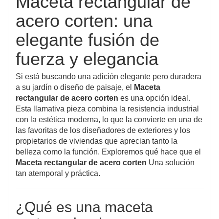
Maceta rectangular de
en exteriores. Puede soportar cargas pesadas e
acero corten: una
impactos, lo que garantiza que la maceta permanezca
elegante fusión de
intacta con el tiempo.
Bajo mantenimiento: Una vez que se forma la capa
fuerza y elegancia
protectora de óxido, el material requiere poco o
Si está buscando una adición elegante pero duradera
ningún mantenimiento, lo que elimina la necesidad
a su jardín o diseño de paisaje, el
Maceta
de un mantenimiento regular. La pátina natural
rectangular de acero corten
es una opción ideal.
también mejora con el tiempo.
Esta llamativa pieza combina la resistencia industrial
con la estética moderna, lo que la convierte en una de
Estética moderna: El acabado oxidado proporciona
las favoritas de los diseñadores de exteriores y los
un aspecto único, industrial y contemporáneo que
propietarios de viviendas que aprecian tanto la
realza el atractivo visual de jardines, patios y
belleza como la función. Exploremos qué hace que el
espacios públicos. Complementa varios estilos de
Maceta rectangular de acero corten
Una solución
tan atemporal y práctica.
diseño, incluidos paisajes modernos y minimalistas.
¿Qué es una maceta