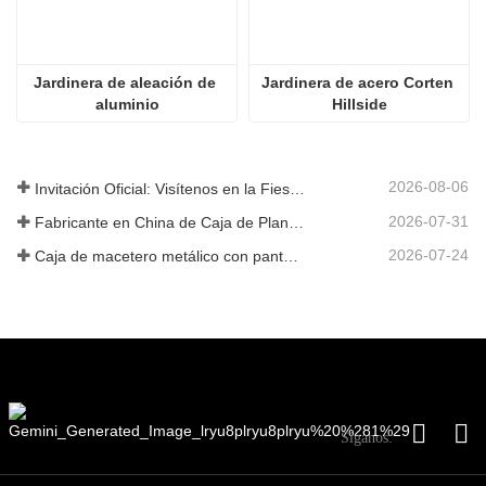
Jardinera de aleación de 
Jardinera de acero Corten 
aluminio
Hillside
2026-08-06
Invitación Oficial: Visítenos en la Fiesta de Jardín al Estilo Británico GLEE 2026
2026-07-31
Fabricante en China de Caja de Plantas Metálica Personalizada con Enrejado para Soluciones de Jardín de Privacidad en Exterior
2026-07-24
Caja de macetero metálico con pantalla de privacidad y enrejado: por qué más compradores globales eligen fabricantes OEM chinos para proyectos de jardín al aire libre
Síganos: