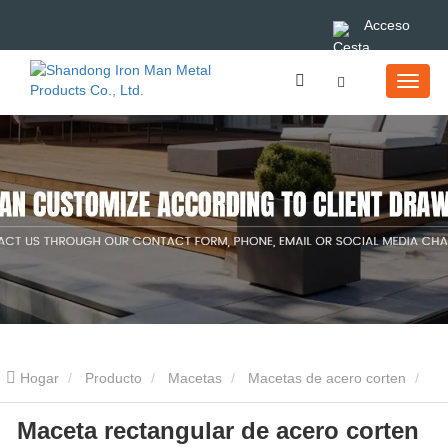
Acceso
Hogar
Producto
Macetas
Macetas de acero corten
Maceta rectangular de acero corten
Maceta rectangular de acero corten