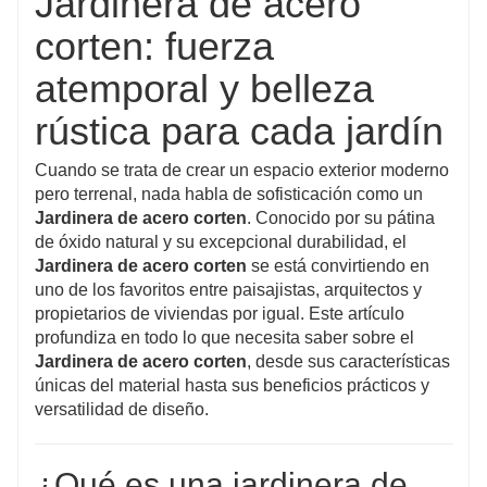
Jardinera de acero
3-4 veces más larga que la del acero prepintado.
corten: fuerza
atemporal y belleza
rústica para cada jardín
Cuando se trata de crear un espacio exterior moderno
pero terrenal, nada habla de sofisticación como un
Jardinera de acero corten
. Conocido por su pátina
de óxido natural y su excepcional durabilidad, el
Jardinera de acero corten
se está convirtiendo en
uno de los favoritos entre paisajistas, arquitectos y
propietarios de viviendas por igual. Este artículo
profundiza en todo lo que necesita saber sobre el
Jardinera de acero corten
, desde sus características
únicas del material hasta sus beneficios prácticos y
versatilidad de diseño.
¿Qué es una jardinera de