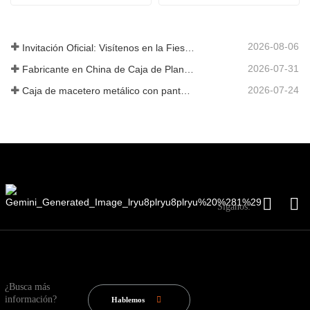
2026-08-06
Invitación Oficial: Visítenos en la Fiesta de Jardín al Estilo Británico GLEE 2026
2026-07-31
Fabricante en China de Caja de Plantas Metálica Personalizada con Enrejado para Soluciones de Jardín de Privacidad en Exterior
2026-07-24
Caja de macetero metálico con pantalla de privacidad y enrejado: por qué más compradores globales eligen fabricantes OEM chinos para proyectos de jardín al aire libre
Síganos:
¿Busca más
información?
Hablemos