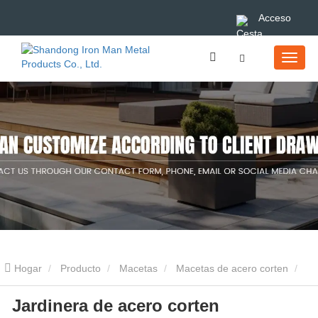
Acceso
Hogar
Producto
Macetas
Macetas de acero corten
Jardinera de acero corten
Jardinera de acero corten