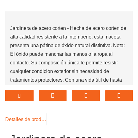
Jardinera de acero corten - Hecha de acero corten de
alta calidad resistente a la intemperie, esta maceta
presenta una pátina de óxido natural distintiva. Nota:
El óxido puede manchar las manos o la ropa al
contacto. Su composición única le permite resistir
cualquier condición exterior sin necesidad de
tratamientos protectores. Con una vida útil de hasta
50 años, esta maceta está construida para la
longevidad.
Jardinera de acero corten - El acero corten forma una
capa protectora de óxido cuando se expone a los
Detalles de producto
elementos, lo que la hace muy duradera. Su vida útil
es hasta 10 veces más larga que la del acero dulce y